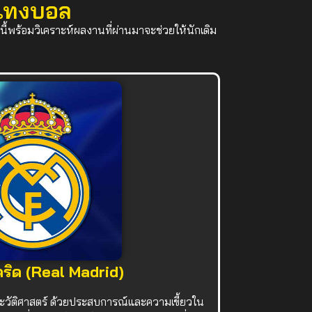
รแทงบอล
นี้พร้อมวิเคราะห์ผลงานที่ผ่านมาจะช่วยให้นักเดิม
ดริด (Real Madrid)
ระวัติศาสตร์ ด้วยประสบการณ์และความเขี้ยวใน