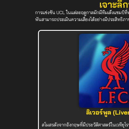
เจาะลึ
การแข่งขัน UCL ในแต่ละฤดูกาลมักมีทีมเต็งแชมป์ที่
พันสามารถประเมินความเสี่ยงได้อย่างมีประสิทธิภา
ลิเวอร์พูล (Liv
สโมสรดังจากอังกฤษที่มีประวัติศาสตร์ในเวทียุ