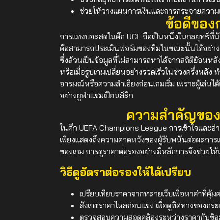
ช่วยให้วางแผนการเงินและการกระจายความเสี่ย
ข้อดีของ
การแทงบอลสดในศึก UCL ถือเป็นหนึ่งในกลยุทธ์ที่นัก
คือสามารถประเมินฟอร์มของทีมในขณะนั้นได้อย่างต
ซึ่งล้วนเป็นข้อมูลที่ไม่สามารถหาได้จากสถิติย้อนหลั
หรือเมื่อรูปเกมเปลี่ยนอย่างรวดเร็วในช่วงครึ่งห
อารมณ์หรือความลำเอียงก่อนเกมเริ่ม เพราะผู้เล่นไ
อย่างยูฟ่าแชมเปียนส์ลีก
ความสำคัญของอั
ในศึก UEFA Champions League การเข้าใจและอ่านอัต
เพียงแสดงถึงความคาดหวังของผู้รับพนันต่อผลการแข่
ของเกม การดูราคาต่อรองอย่างมีหลักการจึงช่วยให้เร
วิธีดูอัตราต่อรองให้ได้เปรียบ
เปรียบเทียบราคาจากหลายเว็บเพื่อหาค่าที่คุ้มค่า
สังเกตราคาไหลก่อนแข่ง เพื่อดูทิศทางของกร
ตรวจสอบความสอดคล้องระหว่างราคากับข้อมูลจร