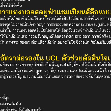
งได้ดียิ่งขึ้น
การแทงบอลสดยูฟ่าแชมเปียนส์ลีกแบบ
เดิมพันมืออาชีพนิยมใช้ เพราะช่วยให้ตัดสินใจได้แม่นยำยิ่งขึ้นจากกา
รงจุด ไม่ว่าจะเป็นจังหวะบุก การครองบอล ความกระหายของผู้เล่น หรื
งเท่านั้น การแทงบอลสดยังเปิดโอกาสให้เลือกจังหวะเข้าทำเดิมพันในช่วงที่
ลัง ทำให้นักเดิมพันสามารถปรับกลยุทธ์ได้ตลอดทั้งเกมตามสถานการณ์จร
ด้เห็นภาพรวมของเกมก่อนเลือกเดิมพันอย่างมั่นใจ ซึ่งถือเป็นข้อได้เป
ตราต่อรองใน UCL ตัวช่วยตัดสินใจเ
ราต่อรองอย่างถูกต้องถือเป็นพื้นฐานสำคัญที่ช่วยให้นักเดิมพันตัดสินใ
งขัน แต่ยังสะท้อนข้อมูลต่าง ๆ ที่ถูกรวบรวมและประเมินล่วงหน้า ไม่ว่
ารู้ว่าควรมีมุมมองเกมนี้อย่างไร และสามารถหาช่องว่างที่นำไปสู่ความไ
ที่สุด
ะแสการเดิมพัน
ิง เช่น ตัวผู้เล่นบาดเจ็บ