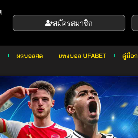
สมัครสมาชิก
T
ผลบอลสด
แทงบอล UFABET
คู่มือ
ก รายการแข่งขันฟุตบอลยอด
ลงทุนมากที่สุด