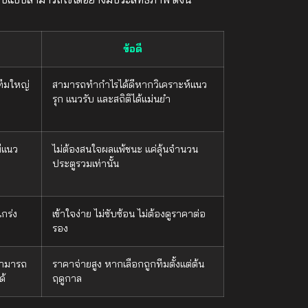
ข้อดี
น ทีมใหญ่
สามารถทำกำไรได้ดีหากวิเคราะห์แนว
รุก แนวรับ และสถิติได้แม่นยำ
มีแนว
ไม่ต้องสนใจผลแพ้ชนะ แค่ลุ้นจำนวน
ประตูรวมเท่านั้น
แกร่ง
เข้าใจง่าย ไม่ซับซ้อน ไม่ต้องดูราคาต่อ
รอง
สามารถ
ราคาจ่ายสูง หากเลือกถูกทีมตั้งแต่ต้น
ด้
ฤดูกาล