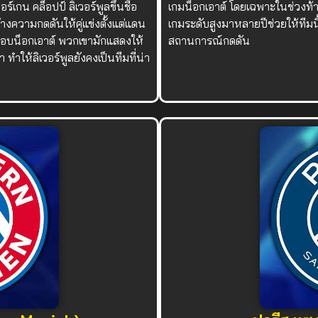
เกน คล็อปป์ ลิเวอร์พูลขึ้นชื่อ
เกมน็อกเอาต์ โดยเฉพาะในช่วงท้ายเ
สร้างความกดดันให้คู่แข่งตั้งแต่แดน
เกมระดับสูงมาหลายปีช่วยให้ทีมน
งรอบน็อกเอาต์ พวกเขามักแสดงให้
สถานการณ์กดดัน
ทำให้ลิเวอร์พูลยังคงเป็นทีมที่น่า