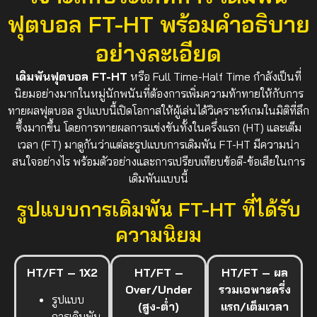
ฟุตบอล FT-HT พร้อมคำอธิบาย
อย่างละเอียด
เดิมพันฟุตบอล FT-HT
หรือ Full Time-Half Time กำลังเป็นที่
นิยมอย่างมากในหมู่นักพนันที่ต้องการเพิ่มความท้าทายให้กับการ
ทายผลฟุตบอล รูปแบบนี้เปิดโอกาสให้ผู้เล่นได้วิเคราะห์เกมในมิติที่ลึก
ซึ้งมากขึ้น โดยการทายผลการแข่งขันทั้งในครึ่งแรก (HT) และเต็ม
เวลา (FT) มาดูกันว่าแต่ละรูปแบบการเดิมพัน FT-HT มีความน่า
สนใจอย่างไร พร้อมตัวอย่างและการเปรียบเทียบข้อดี-ข้อเสียในการ
เดิมพันแบบนี้
รูปแบบการเดิมพัน FT-HT ที่ได้รับ
ความนิยม
HT/FT – 1X2
HT/FT –
HT/FT – ผล
Over/Under
รวมเฉพาะครึ่ง
รูปแบบ
(สูง-ต่ำ)
แรก/เต็มเวลา
การเดิมพัน