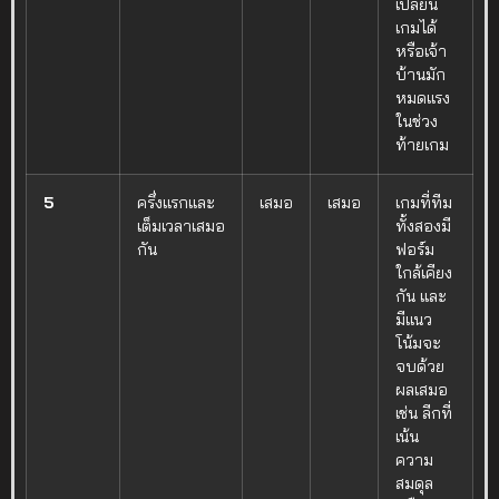
เปลี่ยน
เกมได้
หรือเจ้า
บ้านมัก
หมดแรง
ในช่วง
ท้ายเกม
5
ครึ่งแรกและ
เสมอ
เสมอ
เกมที่ทีม
เต็มเวลาเสมอ
ทั้งสองมี
กัน
ฟอร์ม
ใกล้เคียง
กัน และ
มีแนว
โน้มจะ
จบด้วย
ผลเสมอ
เช่น ลีกที่
เน้น
ความ
สมดุล