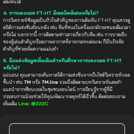
เดิมพันได้
4. การแทงบอล FT-HT มีเทคนิคพิเศษหรือไม่?
การวิเคราะห์ข้อมูลเป็นหัวใจสำคัญของการเดิมพัน FT-HT คุณควรดู
สถิติการแข่งขันย้อนหลัง เช่น ทีมที่ชนะในครึ่งแรกมักจะชนะเต็มเวลา
หรือไม่ นอกจากนี้ การติดตามข่าวสารเกี่ยวกับทีม เช่น การบาดเจ็บ
ของผู้เล่นสำคัญหรือสภาพอากาศที่อาจกระทบต่อเกม ก็เป็นปัจจัย
สำคัญที่ช่วยเพิ่มความแม่นยำ
5. มีแหล่งข้อมูลเพิ่มเติมสำหรับศึกษาการแทงบอล FT-HT
หรือไม่?
แน่นอน! คุณสามารถค้นหาสถิติการแข่งขันจากเว็บไซต์วิเคราะห์บอล
ชั้นนำ เช่น
7M
หรือ
7M.live
รวมถึงติดตามบทวิเคราะห์และคำ
แนะนำจากเซียนบอลในชุมชนออนไลน์ การเรียนรู้จากผู้ที่มี
ประสบการณ์จะช่วยให้คุณพัฒนากลยุทธ์ได้เร็วขึ้น ติดต่อสอบถาม
เพิ่มเติม
Line: @222C