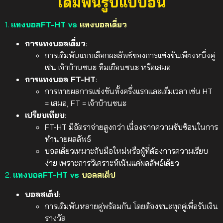
เดิมพันรูปแบบอื่น
1.
แทงบอลFT-HT vs
แทงบอลเดี่ยว
การแทงบอลเดี่ยว
:
การเดิมพันแบบเลือกผลลัพธ์ของการแข่งขันเพียงหนึ่งคู่
เช่น เจ้าบ้านชนะ ทีมเยือนชนะ หรือเสมอ
การแทงบอล FT-HT
:
การทายผลการแข่งขันทั้งครึ่งแรกและเต็มเวลา เช่น HT
= เสมอ, FT = เจ้าบ้านชนะ
เปรียบเทียบ
:
FT-HT มีอัตราจ่ายสูงกว่า เนื่องจากความซับซ้อนในการ
ทำนายผลลัพธ์
บอลเดี่ยวเหมาะกับมือใหม่หรือผู้ที่ต้องการความเรียบ
ง่าย เพราะการวิเคราะห์เน้นแค่ผลลัพธ์เดียว
2.
แทงบอลFT-HT vs
บอลสเต็ป
บอลสเต็ป
:
การเดิมพันหลายคู่พร้อมกัน โดยต้องชนะทุกคู่เพื่อรับเงิน
รางวัล