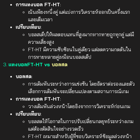
การแทงบอล FT-HT
:
เน้นเพียงหนึ่งคู่ แต่แบ่งการวิเคราะห์ออกเป็นครึ่งแรก
และเต็มเวลา
เปรียบเทียบ
:
บอลสเต็ปให้ผลตอบแทนที่สูงมากหากทายถูกทุกคู่ แต่มี
ความเสี่ยงสูง
FT-HT มีความซับซ้อนในคู่เดียว แต่ลดความกดดันใน
การทายหลายคู่เหมือนบอลสเต็ป
3.
แทงบอลFT-HT vs
บอลสด
บอลสด
:
การเดิมพันระหว่างการแข่งขัน โดยอัตราต่อรองและตัว
เลือกการเดิมพันจะเปลี่ยนแปลงตามสถานการณ์เกม
การแทงบอล FT-HT
:
วางเดิมพันล่วงหน้าโดยอิงจากการวิเคราะห์ก่อนเกม
เปรียบเทียบ
:
บอลสดให้โอกาสในการปรับเปลี่ยนกลยุทธ์ระหว่างเกม
แต่ต้องตัดสินใจอย่างรวดเร็ว
FT-HT เหมาะสำหรับผู้ที่ชอบวิเคราะห์ข้อมูลล่วงหน้า