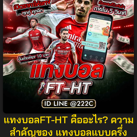
ง่ายๆ กับการแทงบอล
ออนไลน์ ครึ่งแรก เต็ม
เวลา
แทงบอลFT-HT คืออะไร? ความ
สำคัญของ แทงบอลแบบครึ่ง