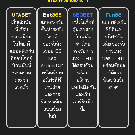
UFABET
Bet
365
SBOBET
Fun88
เว็บเดิมพัน
แพลตฟอร์ม
หนึ่งในชื่อที่
แอปพลิเคชัน
ที่ได้รับ
ชั้นนำระดับ
คุ้นเคยของ
ที่มีอินเท
ความนิยม
โลกที่
นักพนัน
อร์เฟซทัน
ในไทย มี
รองรับทั้ง
ชาวไทย
สมัย รองรับ
แอปพลิเคชัน
ระบบ iOS
รองรับการ
การแทง
ที่ตอบโจทย์
และ
แทง FT-HT
บอล FT-HT
นักพนันที่
Android มา
ได้ครบถ้วน
พร้อมข้อมูล
ชอบความ
พร้อมอินเท
พร้อม
สถิติและ
สะดวก
อร์เฟซที่ใช้
บริการ
ฟีเจอร์เสริม
รวดเร็ว
งานง่าย
แอปพลิเคชัน
ต่างๆ
และการ
และเว็บ
วิเคราะห์ผล
เวอร์ชันมือ
แบบเรียล
ถือ
ไทม์