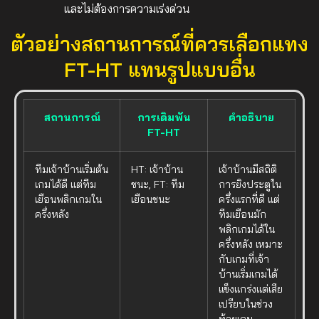
และไม่ต้องการความเร่งด่วน
ตัวอย่างสถานการณ์ที่ควรเลือกแทง
FT-HT แทนรูปแบบอื่น
สถานการณ์
การเดิมพัน
คำอธิบาย
FT-HT
ทีมเจ้าบ้านเริ่มต้น
HT: เจ้าบ้าน
เจ้าบ้านมีสถิติ
เกมได้ดี แต่ทีม
ชนะ, FT: ทีม
การยิงประตูใน
เยือนพลิกเกมใน
เยือนชนะ
ครึ่งแรกที่ดี แต่
ครึ่งหลัง
ทีมเยือนมัก
พลิกเกมได้ใน
ครึ่งหลัง เหมาะ
กับเกมที่เจ้า
บ้านเริ่มเกมได้
แข็งแกร่งแต่เสีย
เปรียบในช่วง
ท้ายเกม