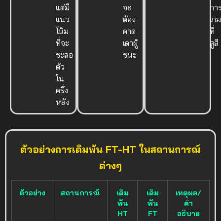
แต่มี
จะ
กา
แนว
ต้อง
เกม
โน้ม
คาด
ที่
ที่จะ
เดาผู้
สูสี
ชะลอ
ชนะ
ตัว
ใน
ครึ่ง
หลัง
ตัวอย่างการเดิมพัน FT-HT ในสถานการณ์
ต่างๆ
ตัวอย่าง
สถานการณ์
เดิม
เดิม
เหตุผล/
พัน
พัน
คำ
HT
FT
อธิบาย