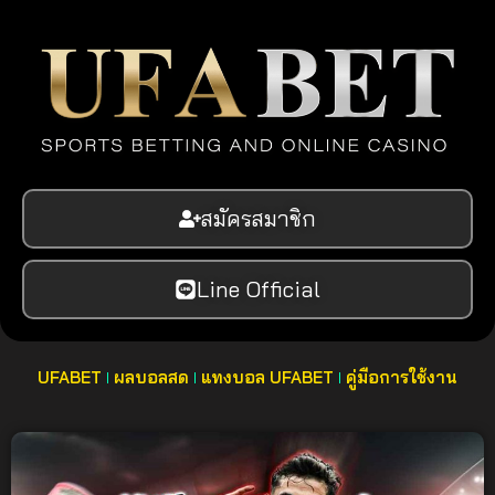
สมัครสมาชิก
Line Official
UFABET
ผลบอลสด
แทงบอล UFABET
คู่มือการใช้งาน
แทงบอลft-ht รวยได้