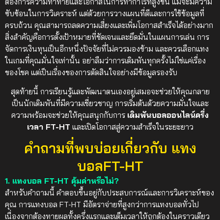
ต้องการความท้าทายและโอกาสในการทำกำไรที่สูงขึ้น แม้จะมีความ
ซับซ้อนในการวิเคราะห์ แต่ด้วยการวางแผนที่ดีและการใช้ข้อมูลที่
ครบถ้วน คุณสามารถลดความเสี่ยงและเพิ่มโอกาสสำเร็จได้อย่างมาก
สิ่งสำคัญคือการตั้งเป้าหมายที่ชัดเจนและยึดมั่นในแผนการเล่น การ
จัดการเงินทุนเป็นอีกหนึ่งปัจจัยที่ไม่ควรมองข้าม และควรเลือกแทง
ในเกมที่คุณมั่นใจเท่านั้น อย่าลืมว่าการเดิมพันทุกครั้งไม่ใช่แค่เรื่อง
ของโชค แต่เป็นเรื่องของการตัดสินใจอย่างมีข้อมูลรองรับ
สุดท้ายนี้ การเรียนรู้และพัฒนาตนเองอยู่เสมอจะช่วยให้คุณกลาย
เป็นนักเดิมพันที่มีความเชี่ยวชาญ การเริ่มต้นด้วยความมั่นใจและ
ความพร้อมจะช่วยให้คุณสนุกกับการ
เดิมพันบอลออนไลน์ครึ่ง
เวลา FT-HT
และเปิดโอกาสสู่ความสำเร็จในระยะยาว
คำถามที่พบบ่อยเกี่ยวกับ แทง
บอลFT-HT
1. แทงบอล FT-HT คุ้มค่าหรือไม่?
สำหรับคำถามนี้ คำตอบขึ้นอยู่กับประสบการณ์และการวิเคราะห์ของ
คุณ การแทงบอล FT-HT มีอัตราจ่ายที่สูงกว่าการแทงบอลทั่วไป
เนื่องจากต้องทายผลทั้งครึ่งแรกและเต็มเวลาให้ถูกต้องในคราวเดียว